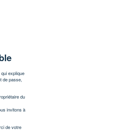
ble
qui explique
ot de passe,
opriétaire du
ous invitons à
ci de votre